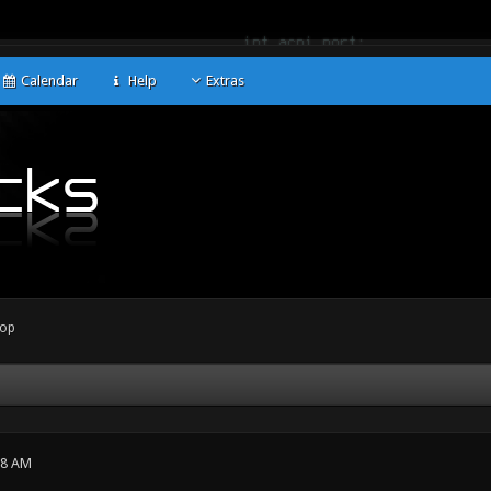
Calendar
Help
Extras
op
08 AM