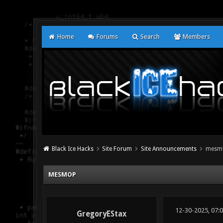
Home
Forums
Search
Members
Black Ice Hacks
Site Forum
Site Announcements
mesm
MESMOP
12-30-2025, 07:
GregoryEStax