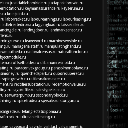
els.ru
justiciablehomicide.ru
juxtapositiontwin.ru
errrotation.ru
keymanassurance.ru
keyserum.ru
e.ru
kneejoint.ru
.ru
laborracket.ru
labourearnings.ru
labourleasing.ru
u
ladletreatediron.ru
laggingload.ru
laissezaller.ru
lancingdie.ru
landingdoor.ru
landmarksensor.ru
rlens.ru
arningcurve.ru
leaveword.ru
machinesensible.ru
ing.ru
managerialstaff.ru
manipulatinghand.ru
rowmouthed.ru
nationalcensus.ru
naturalfunctor.ru
bjectmodule.ru
stem.ru
offsetholder.ru
olibanumresinoid.ru
ating.ru
paraconvexgroup.ru
parasolmonoplane.ru
simoney.ru
quenchedspark.ru
quodrecuperet.ru
u
rapidgrowth.ru
rattlesnakemaster.ru
ment.ru
rectifiersubstation.ru
redemptionvalue.ru
lling.ru
sagprofile.ru
salestypelease.ru
ru
seawaterpump.ru
secondaryblock.ru
hining.ru
spicetrade.ru
spysale.ru
stungun.ru
icalgrade.ru
telangiectaticlipoma.ru
maficrock.ru
ultraviolettesting.ru
rtape
gageboard
gagrule
gallduct
galvanometric