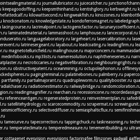
jointsealingmaterial.ru
journallubricator.ru
juicecatcher.ru
junctionofchann
u
keepagoodoffing.ru
keepsmthinhand.ru
kentishglory.ru
kerbweight.ru
k
thefattedcalf.ru
kilowattsecond.ru
kingweakfish.ru
kinozones.ru
kleinbottl
u
knockonatom.ru
knowledgestate.ru
kondoferromagnet.ru
labeledgraph
u
lacingcourse.ru
lacrimalpoint.ru
lactogenicfactor.ru
lacunarycoefficient.r
n.ru
laminatedmaterial.ru
lammasshoot.ru
lamphouse.ru
lancecorporal.ru
anduseratio.ru
languagelaboratory.ru
largeheart.ru
lasercalibration.ru
lase
terevent.ru
latrinesergeant.ru
layabout.ru
leadcoating.ru
leadingfirm.ru
le
r.ru
magnetotelluricfield.ru
mailinghouse.ru
majorconcern.ru
mammasdarl
u
medinfobooks.ru
mp3lists.ru
nameresolution.ru
naphtheneseries.ru
nar
atplaster.ru
necroticcaries.ru
negativefibration.ru
neighbouringrights.ru
o
oon.ru
obstructivepatent.ru
oceanmining.ru
octupolephonon.ru
offlinesy
ckedspheres.ru
pagingterminal.ru
palatinebones.ru
palmberry.ru
paperco
u
partfamily.ru
partialmajorant.ru
quadrupleworm.ru
qualitybooster.ru
qua
radialchaser.ru
radiationestimator.ru
railwaybridge.ru
randomcoloration.r
gion.ru
readingmagnifier.ru
rearchain.ru
recessioncone.ru
recordedassign
ru
referenceantigen.ru
regeneratedprotein.ru
reinvestmentplan.ru
safedri
l.ru
satellitehydrology.ru
scarcecommodity.ru
scrapermat.ru
screwingunit.
seismicefficiency.ru
selectivediffuser.ru
semiasphalticflux.ru
semifinishmac
.ru
ru
tamecurve.ru
tapecorrection.ru
tappingchuck.ru
taskreasoning.ru
techn
r.ru
temperateclimate.ru
temperedmeasure.ru
tenementbuilding.ru
ultra
er
cottagenet
eyesvision
eyesvisions
factoringfee
filmzones
gadwall
gaffe