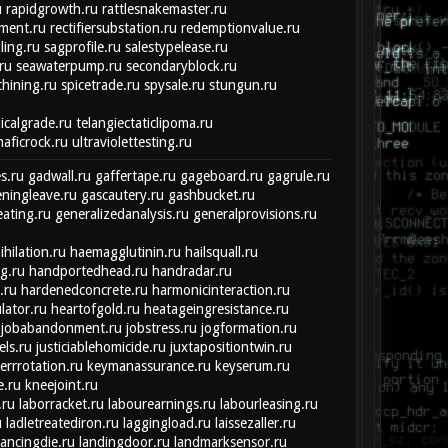
u
rapidgrowth.ru
rattlesnakemaster.ru
ment.ru
rectifiersubstation.ru
redemptionvalue.ru
lling.ru
sagprofile.ru
salestypelease.ru
ru
seawaterpump.ru
secondaryblock.ru
hining.ru
spicetrade.ru
spysale.ru
stungun.ru
icalgrade.ru
telangiectaticlipoma.ru
maficrock.ru
ultraviolettesting.ru
s.ru
gadwall.ru
gaffertape.ru
gageboard.ru
gagrule.ru
ningleave.ru
gascautery.ru
gashbucket.ru
eating.ru
generalizedanalysis.ru
generalprovisions.ru
hilation.ru
haemagglutinin.ru
hailsquall.ru
g.ru
handportedhead.ru
handradar.ru
.ru
hardenedconcrete.ru
harmonicinteraction.ru
lator.ru
heartofgold.ru
heatageingresistance.ru
jobabandonment.ru
jobstress.ru
jogformation.ru
els.ru
justiciablehomicide.ru
juxtapositiontwin.ru
errrotation.ru
keymanassurance.ru
keyserum.ru
e.ru
kneejoint.ru
.ru
laborracket.ru
labourearnings.ru
labourleasing.ru
u
ladletreatediron.ru
laggingload.ru
laissezaller.ru
lancingdie.ru
landingdoor.ru
landmarksensor.ru