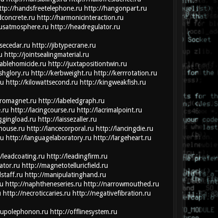
ttp://handsfreetelephone.ru
http://hangonpart.ru
dconcrete.ru
http://harmonicinteraction.ru
usatmosphere.ru
http://headregulator.ru
secedar.ru
http://jibtypecrane.ru
u
http://jointsealingmaterial.ru
ciablehomicide.ru
http://juxtapositiontwin.ru
shglory.ru
http://kerbweight.ru
http://kerrrotation.ru
ru
http://kilowattsecond.ru
http://kingweakfish.ru
rromagnet.ru
http://labeledgraph.ru
.ru
http://lacingcourse.ru
http://lacrimalpoint.ru
aggingload.ru
http://laissezaller.ru
house.ru
http://lancecorporal.ru
http://lancingdie.ru
ru
http://languagelaboratory.ru
http://largeheart.ru
//leadcoating.ru
http://leadingfirm.ru
ator.ru
http://magnetotelluricfield.ru
staff.ru
http://manipulatinghand.ru
ru
http://naphtheneseries.ru
http://narrowmouthed.ru
u
http://necroticcaries.ru
http://negativefibration.ru
tupolephonon.ru
http://offlinesystem.ru