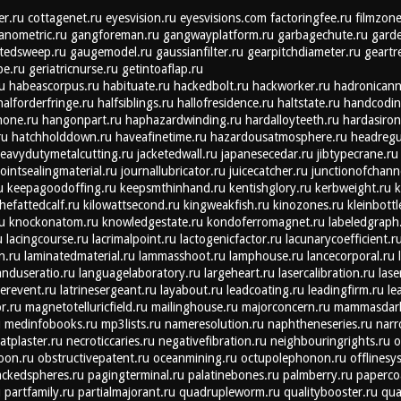
r.ru
cottagenet.ru
eyesvision.ru
eyesvisions.com
factoringfee.ru
filmzone
anometric.ru
gangforeman.ru
gangwayplatform.ru
garbagechute.ru
garde
tedsweep.ru
gaugemodel.ru
gaussianfilter.ru
gearpitchdiameter.ru
geartr
be.ru
geriatricnurse.ru
getintoaflap.ru
u
habeascorpus.ru
habituate.ru
hackedbolt.ru
hackworker.ru
hadronicanni
halforderfringe.ru
halfsiblings.ru
hallofresidence.ru
haltstate.ru
handcodin
hone.ru
hangonpart.ru
haphazardwinding.ru
hardalloyteeth.ru
hardasiron
ru
hatchholddown.ru
haveafinetime.ru
hazardousatmosphere.ru
headregu
eavydutymetalcutting.ru
jacketedwall.ru
japanesecedar.ru
jibtypecrane.ru
jointsealingmaterial.ru
journallubricator.ru
juicecatcher.ru
junctionofchann
u
keepagoodoffing.ru
keepsmthinhand.ru
kentishglory.ru
kerbweight.ru
k
thefattedcalf.ru
kilowattsecond.ru
kingweakfish.ru
kinozones.ru
kleinbottl
u
knockonatom.ru
knowledgestate.ru
kondoferromagnet.ru
labeledgraph
u
lacingcourse.ru
lacrimalpoint.ru
lactogenicfactor.ru
lacunarycoefficient.r
n.ru
laminatedmaterial.ru
lammasshoot.ru
lamphouse.ru
lancecorporal.ru
anduseratio.ru
languagelaboratory.ru
largeheart.ru
lasercalibration.ru
lase
terevent.ru
latrinesergeant.ru
layabout.ru
leadcoating.ru
leadingfirm.ru
le
r.ru
magnetotelluricfield.ru
mailinghouse.ru
majorconcern.ru
mammasdarl
u
medinfobooks.ru
mp3lists.ru
nameresolution.ru
naphtheneseries.ru
nar
atplaster.ru
necroticcaries.ru
negativefibration.ru
neighbouringrights.ru
o
oon.ru
obstructivepatent.ru
oceanmining.ru
octupolephonon.ru
offlinesy
ckedspheres.ru
pagingterminal.ru
palatinebones.ru
palmberry.ru
paperco
u
partfamily.ru
partialmajorant.ru
quadrupleworm.ru
qualitybooster.ru
qua