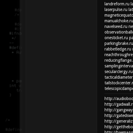
landreform.ru
l
laserpulse.ru
la
magneticequato
manualchoke.r
navelseed.ru
ne
observationball
onesticket.ru
pa
parkingbrake.r
rabbetledge.ru
reachthroughre
reducingflange.
samplinginterva
secularclergy.ru
tacticaldiameter
tailstockcenter.
telescopicdampe
http://audiobo
http://gadwall.
http://gangway
http://gatedsw
http://generaliz
http://gettheb
http://haemaggl