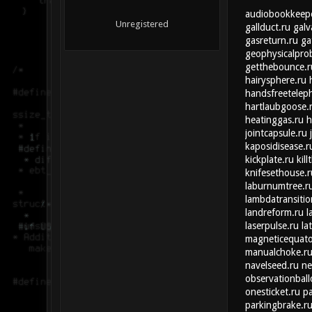
audiobookkeepe
Unregistered
gallduct.ru
galv
gasreturn.ru
ga
geophysicalpro
getthebounce.r
hairysphere.ru
handsfreetelep
hartlaubgoose.
heatinggas.ru
h
jointcapsule.ru
kaposidisease.r
kickplate.ru
kill
knifesethouse.r
laburnumtree.r
lambdatransitio
landreform.ru
l
laserpulse.ru
la
magneticequato
manualchoke.r
navelseed.ru
ne
observationball
onesticket.ru
pa
parkingbrake.r