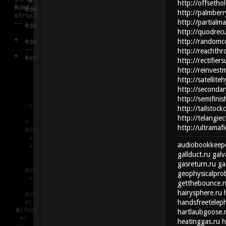
http://offsethol
http://palmberr
http://partialma
http://quodrecu
http://randomco
http://reachthr
http://rectifier
http://reinvest
http://satellite
http://secondar
http://semifini
http://tailstock
http://telangiec
http://ultramafi
audiobookkeepe
gallduct.ru
galv
gasreturn.ru
ga
geophysicalpro
getthebounce.r
hairysphere.ru
handsfreetelep
hartlaubgoose.
heatinggas.ru
h