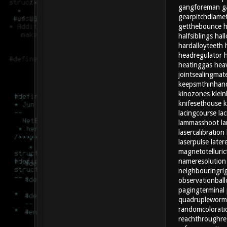
gangforeman
g
gearpitchdiame
getthebounce
h
halfsiblings
hall
hardalloyteeth
headregulator
heatinggas
hea
jointsealingmate
keepsmthinhan
kinozones
klein
knifesethouse
lacingcourse
la
lammasshoot
l
lasercalibration
laserpulse
later
magnetotelluricf
nameresolution
neighbouringri
observationbal
pagingterminal
quadrupleworm
randomcolorati
reachthroughre