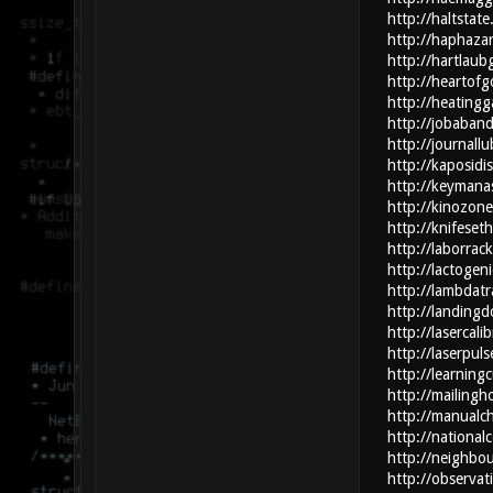
http://haltstate
http://haphaza
http://hartlaub
http://heartofg
http://heatingg
http://jobaban
http://journallu
http://kaposidi
http://keymana
http://kinozone
http://knifeset
http://laborrack
http://lactogeni
http://lambdatr
http://landingd
http://lasercali
http://laserpuls
http://learning
http://mailingh
http://manualc
http://national
http://neighbou
http://observat