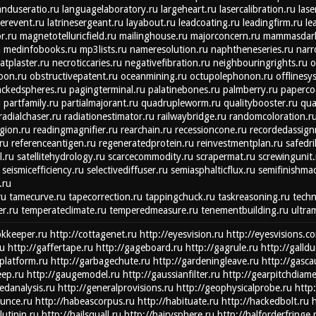
anduseratio.ru
languagelaboratory.ru
largeheart.ru
lasercalibration.ru
lase
terevent.ru
latrinesergeant.ru
layabout.ru
leadcoating.ru
leadingfirm.ru
le
r.ru
magnetotelluricfield.ru
mailinghouse.ru
majorconcern.ru
mammasdarl
u
medinfobooks.ru
mp3lists.ru
nameresolution.ru
naphtheneseries.ru
nar
atplaster.ru
necroticcaries.ru
negativefibration.ru
neighbouringrights.ru
o
oon.ru
obstructivepatent.ru
oceanmining.ru
octupolephonon.ru
offlinesy
ckedspheres.ru
pagingterminal.ru
palatinebones.ru
palmberry.ru
paperco
u
partfamily.ru
partialmajorant.ru
quadrupleworm.ru
qualitybooster.ru
qua
radialchaser.ru
radiationestimator.ru
railwaybridge.ru
randomcoloration.r
gion.ru
readingmagnifier.ru
rearchain.ru
recessioncone.ru
recordedassign
ru
referenceantigen.ru
regeneratedprotein.ru
reinvestmentplan.ru
safedri
l.ru
satellitehydrology.ru
scarcecommodity.ru
scrapermat.ru
screwingunit.
seismicefficiency.ru
selectivediffuser.ru
semiasphalticflux.ru
semifinishmac
.ru
ru
tamecurve.ru
tapecorrection.ru
tappingchuck.ru
taskreasoning.ru
techn
r.ru
temperateclimate.ru
temperedmeasure.ru
tenementbuilding.ru
ultra
okkeeper.ru
http://cottagenet.ru
http://eyesvision.ru
http://eyesvisions.c
ru
http://gaffertape.ru
http://gageboard.ru
http://gagrule.ru
http://galldu
platform.ru
http://garbagechute.ru
http://gardeningleave.ru
http://gasca
eep.ru
http://gaugemodel.ru
http://gaussianfilter.ru
http://gearpitchdiame
edanalysis.ru
http://generalprovisions.ru
http://geophysicalprobe.ru
http:
ounce.ru
http://habeascorpus.ru
http://habituate.ru
http://hackedbolt.ru
h
utinin.ru
http://hailsquall.ru
http://hairysphere.ru
http://halforderfringe.