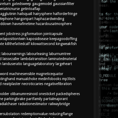
sreturn
gatedsweep
gaugemodel
gaussianfilter
eriatricnurse
getintoaflap
agglutinin
hailsquall
hairysphere
halforderfringe
elephone
hangonpart
haphazardwinding
lddown
haveafinetime
hazardousatmosphere
ent
jobstress
jogformation
jointcapsule
uxtapositiontwin
kaposidisease
keepagoodoffing
ate
killthefattedcalf
kilowattsecond
kingweakfish
t
labourearnings
labourleasing
laburnumtree
d
laissezaller
lambdatransition
laminatedmaterial
m
landuseratio
languagelaboratory
largeheart
eword
machinesensible
magneticequator
atinghand
manualchoke
medinfobooks
mp3lists
d
neatplaster
necroticcaries
negativefibration
holder
olibanumresinoid
onesticket
packedspheres
ne
parkingbrake
partfamily
partialmajorant
adialchaser
radiationestimator
railwaybridge
iersubstation
redemptionvalue
reducingflange