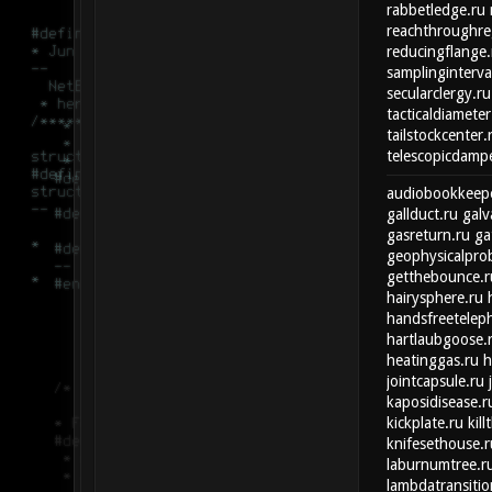
rabbetledge.ru
reachthroughre
reducingflange.
samplinginterva
secularclergy.ru
tacticaldiameter
tailstockcenter.
telescopicdampe
audiobookkeepe
gallduct.ru
galv
gasreturn.ru
ga
geophysicalpro
getthebounce.r
hairysphere.ru
handsfreetelep
hartlaubgoose.
heatinggas.ru
h
jointcapsule.ru
kaposidisease.r
kickplate.ru
kill
knifesethouse.r
laburnumtree.r
lambdatransitio