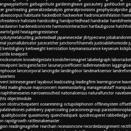
angwayplatform
garbagechute
gardeningleave
gascautery
gashbucket
ga
ter
geartreating
generalizedanalysis
generalprovisions
geophysicalprobe
g
abeascorpus
habituate
hackedbolt
hackworker
hadronicannihilation
haem
ofresidence
haltstate
handcoding
handportedhead
handradar
handsfreet
hardasiron
hardenedconcrete
harmonicinteraction
hartlaubgoose
hatchho
heartofgold
heatageingresistance
vydutymetalcutting
jacketedwall
japanesecedar
jibtypecrane
jobabandonm
rial
journallubricator
juicecatcher
junctionofchannels
justiciablehomicide
j
d
kentishglory
kerbweight
kerrrotation
keymanassurance
keyserum
kickpl
bottle
kneejoint
knockonatom
knowledgestate
kondoferromagnet
labeledgraph
laborracke
crimalpoint
lactogenicfactor
lacunarycoefficient
ladletreatediron
laggingloa
amphouse
lancecorporal
lancingdie
landingdoor
landmarksensor
landrefor
laserlens
event
latrinesergeant
layabout
leadcoating
leadingfirm
learningcurve
leav
ield
mailinghouse
majorconcern
mammasdarling
managerialstaff
manipul
naphtheneseries
narrowmouthed
nationalcensus
naturalfunctor
navelsee
ghts
objectmodule
loon
obstructivepatent
oceanmining
octupolephonon
offlinesystem
offset
palatinebones
palmberry
papercoating
paraconvexgroup
parasolmonopla
qualitybooster
quasimoney
quenchedspark
quodrecuperet
rabbetledge
r
on
rapidgrowth
rattlesnakemaster
gion
readingmagnifier
rearchain
recessioncone
recordedassignment
rectif