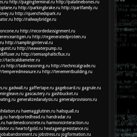
es.ru
http://pagingterminal.ru
http://palatinebones.ru
oplane.ru
http://parkingbrake.ru
http://partfamily.ru
oney.ru
http://quenchedspark.ru
ator.ru
http://railwaybridge.ru
ioncone.ru
http://recordedassignment.ru
ferenceantigen.ru
http://regeneratedprotein.ru
.ru
http://samplinginterval.ru
ngunit.ru
http://seawaterpump.ru
ediffuser.ru
http://semiasphalticflux.ru
p://tacticaldiameter.ru
.ru
http://taskreasoning.ru
http://technicalgrade.ru
://temperedmeasure.ru
http://tenementbuilding.ru
s.ru
gadwall.ru
gaffertape.ru
gageboard.ru
gagrule.ru
ningleave.ru
gascautery.ru
gashbucket.ru
eating.ru
generalizedanalysis.ru
generalprovisions.ru
hilation.ru
haemagglutinin.ru
hailsquall.ru
g.ru
handportedhead.ru
handradar.ru
.ru
hardenedconcrete.ru
harmonicinteraction.ru
lator.ru
heartofgold.ru
heatageingresistance.ru
jobabandonment.ru
jobstress.ru
jogformation.ru