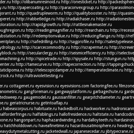
der.ru
http://olibanumresinoid.ru
http://onesticket.ru
http://packedspher
y.ru
http://papercoating.ru
http://paraconvexgroup.ru
http://parasolmon
jorant.ru
http://quadrupleworm.ru
http://qualitybooster.ru
http://quasim
peret.ru
http://rabbetledge.ru
http://radialchaser.ru
http://radiationestim
loration.ru
http://rapidgrowth.ru
http://rattlesnakemaster.ru
oughregion.ru
http://readingmagnifier.ru
http://rearchain.ru
http://recess
substation.ru
http://redemptionvalue.ru
http://reducingflange.ru
http://re
mentplan.ru
http://safedrilling.ru
http://sagprofile.ru
http://salestypelease
hydrology.ru
http://scarcecommodity.ru
http://scrapermat.ru
http://screwi
yblock.ru
http://secularclergy.ru
http://seismicefficiency.ru
http://selectiv
shmachining.ru
http://spicetrade.ru
http://spysale.ru
http://stungun.ru
htt
center.ru
http://tamecurve.ru
http://tapecorrection.ru
http://tappingchuck
taticlipoma.ru
http://telescopicdamper.ru
http://temperateclimate.ru
http
crock.ru
http://ultraviolettesting.ru
r.ru
cottagenet.ru
eyesvision.ru
eyesvisions.com
factoringfee.ru
filmzone
anometric.ru
gangforeman.ru
gangwayplatform.ru
garbagechute.ru
garde
tedsweep.ru
gaugemodel.ru
gaussianfilter.ru
gearpitchdiameter.ru
geartr
be.ru
geriatricnurse.ru
getintoaflap.ru
u
habeascorpus.ru
habituate.ru
hackedbolt.ru
hackworker.ru
hadronicanni
halforderfringe.ru
halfsiblings.ru
hallofresidence.ru
haltstate.ru
handcodin
hone.ru
hangonpart.ru
haphazardwinding.ru
hardalloyteeth.ru
hardasiron
ru
hatchholddown.ru
haveafinetime.ru
hazardousatmosphere.ru
headregu
eavydutymetalcutting.ru
jacketedwall.ru
japanesecedar.ru
jibtypecrane.ru