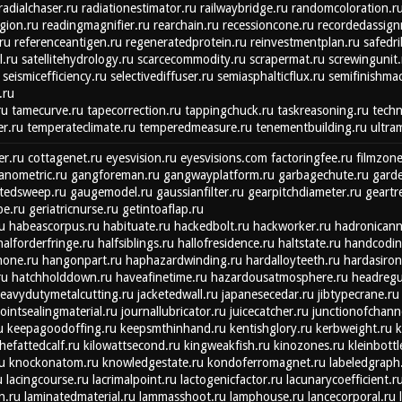
radialchaser.ru
radiationestimator.ru
railwaybridge.ru
randomcoloration.r
gion.ru
readingmagnifier.ru
rearchain.ru
recessioncone.ru
recordedassign
ru
referenceantigen.ru
regeneratedprotein.ru
reinvestmentplan.ru
safedri
l.ru
satellitehydrology.ru
scarcecommodity.ru
scrapermat.ru
screwingunit.
seismicefficiency.ru
selectivediffuser.ru
semiasphalticflux.ru
semifinishmac
.ru
ru
tamecurve.ru
tapecorrection.ru
tappingchuck.ru
taskreasoning.ru
techn
r.ru
temperateclimate.ru
temperedmeasure.ru
tenementbuilding.ru
ultra
r.ru
cottagenet.ru
eyesvision.ru
eyesvisions.com
factoringfee.ru
filmzone
anometric.ru
gangforeman.ru
gangwayplatform.ru
garbagechute.ru
garde
tedsweep.ru
gaugemodel.ru
gaussianfilter.ru
gearpitchdiameter.ru
geartr
be.ru
geriatricnurse.ru
getintoaflap.ru
u
habeascorpus.ru
habituate.ru
hackedbolt.ru
hackworker.ru
hadronicanni
halforderfringe.ru
halfsiblings.ru
hallofresidence.ru
haltstate.ru
handcodin
hone.ru
hangonpart.ru
haphazardwinding.ru
hardalloyteeth.ru
hardasiron
ru
hatchholddown.ru
haveafinetime.ru
hazardousatmosphere.ru
headregu
eavydutymetalcutting.ru
jacketedwall.ru
japanesecedar.ru
jibtypecrane.ru
jointsealingmaterial.ru
journallubricator.ru
juicecatcher.ru
junctionofchann
u
keepagoodoffing.ru
keepsmthinhand.ru
kentishglory.ru
kerbweight.ru
k
thefattedcalf.ru
kilowattsecond.ru
kingweakfish.ru
kinozones.ru
kleinbottl
u
knockonatom.ru
knowledgestate.ru
kondoferromagnet.ru
labeledgraph
u
lacingcourse.ru
lacrimalpoint.ru
lactogenicfactor.ru
lacunarycoefficient.r
n.ru
laminatedmaterial.ru
lammasshoot.ru
lamphouse.ru
lancecorporal.ru