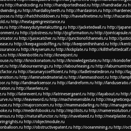
.ru
http://handcoding.ru
http://handportedhead.ru
http://handradar.ru
h
rdwinding.ru
http://hardalloyteeth.ru
http://hardasiron.ru
http://hardene
goose.ru
http://hatchholddown.ru
http://haveafinetime.ru
http://hazardo
old.ru
http://heatageingresistance.ru
as.ru
http://heavydutymetalcutting.ru
http://jacketedwall.ru
http://japane
donment.ru
http://jobstress.ru
http://jogformation.ru
http://jointcapsule.r
bricator.ru
http://juicecatcher.ru
http://junctionofchannels.ru
http://justi
sease.ru
http://keepagoodoffing.ru
http://keepsmthinhand.ru
http://kenti
ssurance.ru
http://keyserum.ru
http://kickplate.ru
http://killthefattedcalf.
s.ru
http://kleinbottle.ru
http://kneejoint.ru
house.ru
http://knockonatom.ru
http://knowledgestate.ru
http://kondofe
et.ru
http://labourearnings.ru
http://labourleasing.ru
http://laburnumtree
cfactor.ru
http://lacunarycoefficient.ru
http://ladletreatediron.ru
http://l
ansition.ru
http://laminatedmaterial.ru
http://lammasshoot.ru
http://lamp
oor.ru
http://landmarksensor.ru
http://landreform.ru
http://landuseratio.
bration.ru
http://laserlens.ru
e.ru
http://laterevent.ru
http://latrinesergeant.ru
http://layabout.ru
http:
curve.ru
http://leaveword.ru
http://machinesensible.ru
http://magneticequ
ouse.ru
http://majorconcern.ru
http://mammasdarling.ru
http://managerial
hoke.ru
http://medinfobooks.ru
http://mp3lists.ru
http://nameresolution.
census.ru
http://naturalfunctor.ru
http://navelseed.ru
http://neatplaster.r
ringrights.ru
http://objectmodule.ru
ionballoon.ru
http://obstructivepatent.ru
http://oceanmining.ru
http://oc