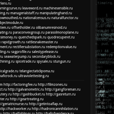
rlens.ru
arningcurve.ru
leaveword.ru
machinesensible.ru
ing.ru
managerialstaff.ru
manipulatinghand.ru
rowmouthed.ru
nationalcensus.ru
naturalfunctor.ru
bjectmodule.ru
stem.ru
offsetholder.ru
olibanumresinoid.ru
ating.ru
paraconvexgroup.ru
parasolmonoplane.ru
simoney.ru
quenchedspark.ru
quodrecuperet.ru
u
rapidgrowth.ru
rattlesnakemaster.ru
ment.ru
rectifiersubstation.ru
redemptionvalue.ru
lling.ru
sagprofile.ru
salestypelease.ru
ru
seawaterpump.ru
secondaryblock.ru
hining.ru
spicetrade.ru
spysale.ru
stungun.ru
icalgrade.ru
telangiectaticlipoma.ru
maficrock.ru
ultraviolettesting.ru
om
http://factoringfee.ru
http://filmzones.ru
ct.ru
http://galvanometric.ru
http://gangforeman.ru
utery.ru
http://gashbucket.ru
http://gasreturn.ru
ter.ru
http://geartreating.ru
//geriatricnurse.ru
http://getintoaflap.ru
ttp://hackworker.ru
http://hadronicannihilation.ru
ru
http://halfsiblings.ru
http://hallofresidence.ru