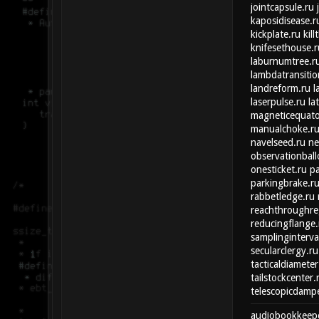
jointcapsule.ru
kaposidisease.r
kickplate.ru
kill
knifesethouse.r
laburnumtree.r
lambdatransitio
landreform.ru
l
laserpulse.ru
la
magneticequato
manualchoke.r
navelseed.ru
ne
observationball
onesticket.ru
pa
parkingbrake.r
rabbetledge.ru
reachthroughre
reducingflange.
samplinginterva
secularclergy.ru
tacticaldiameter
tailstockcenter.
telescopicdampe
audiobookkeep