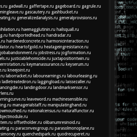
s.ru
gadwall.ru
gaffertape.ru
gageboard.ru
gagrule.ru
ningleave.ru
gascautery.ru
gashbucket.ru
eating.ru
generalizedanalysis.ru
generalprovisions.ru
hilation.ru
haemagglutinin.ru
hailsquall.ru
g.ru
handportedhead.ru
handradar.ru
.ru
hardenedconcrete.ru
harmonicinteraction.ru
lator.ru
heartofgold.ru
heatageingresistance.ru
jobabandonment.ru
jobstress.ru
jogformation.ru
els.ru
justiciablehomicide.ru
juxtapositiontwin.ru
errrotation.ru
keymanassurance.ru
keyserum.ru
e.ru
kneejoint.ru
.ru
laborracket.ru
labourearnings.ru
labourleasing.ru
u
ladletreatediron.ru
laggingload.ru
laissezaller.ru
lancingdie.ru
landingdoor.ru
landmarksensor.ru
rlens.ru
arningcurve.ru
leaveword.ru
machinesensible.ru
ing.ru
managerialstaff.ru
manipulatinghand.ru
rowmouthed.ru
nationalcensus.ru
naturalfunctor.ru
bjectmodule.ru
stem.ru
offsetholder.ru
olibanumresinoid.ru
ating.ru
paraconvexgroup.ru
parasolmonoplane.ru
simoney.ru
quenchedspark.ru
quodrecuperet.ru