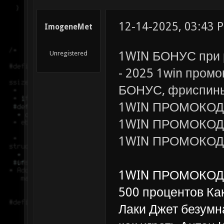
12-14-2025, 03:43 
ImogeneMet
1WIN БОНУС при 
Unregistered
- 2025 1win пром
БОНУС, фриспины
1WIN ПРОМОКОД 
1WIN ПРОМОКОД н
1WIN ПРОМОКОД н
1WIN ПРОМОКОД fr
500 процентов Ка
Лаки Джет безумна