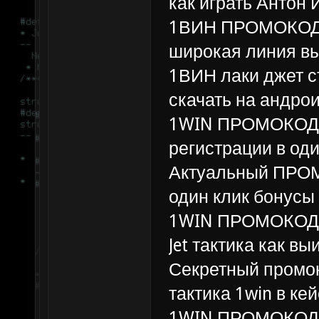
как играть Антон
1ВИН ПРОМОКОД fr
широкая линия в
1ВИН лаки джет ст
скачать на андро
1WIN ПРОМОКОД 
регистрации в од
Актуальный ПРОМ
один клик бонусы
1WIN ПРОМОКОД fr
Jet тактика как вы
Секретный промок
тактика 1win в ке
1WIN ПРОМОКОД f