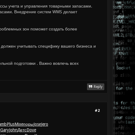
ссы учета и управления товарными запасами.
асами. Внедрение систем WMS делает
роблемных зон поможет создать более
должен учитывать специфику вашего бизнеса и
ьной подготовки . Важно вовлечь всех
Reply
#2
amb
Plus
Mixe
поры
Jose
Jero
с
Gary
John
Детс
Dove