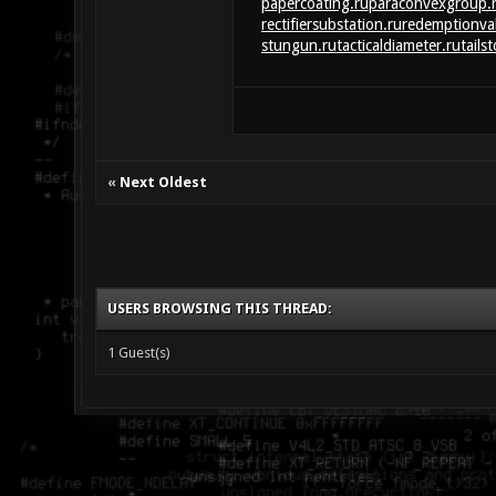
papercoating.ru
paraconvexgroup.
rectifiersubstation.ru
redemptionva
stungun.ru
tacticaldiameter.ru
tails
«
Next Oldest
USERS BROWSING THIS THREAD:
1 Guest(s)