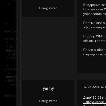
Внедрение wms
Unregistered
Применение W
управление с
Первый шаг в 
эффективную 
Подбор WMS д
объемы поста
После выбора 
сотрудников, 
12-02-2025, 12:
yarmy
Дуро
130.5
Bett
Unregistered
Paul
граж
впер
T