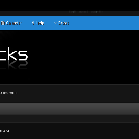
Calendar
Help
Extras
ение wms
38 AM