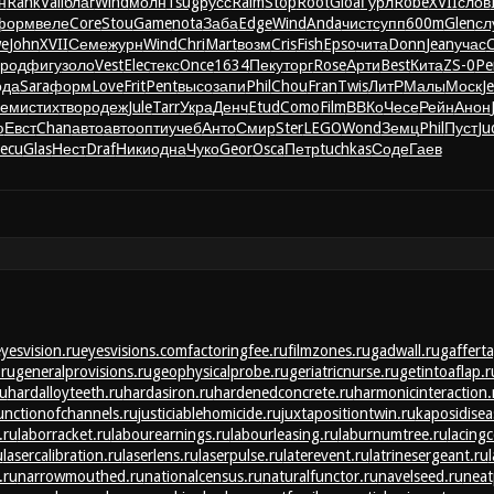
н
Rank
Vali
благ
Wind
молн
Tsug
русс
Raim
Stop
Root
Gioa
Гурл
Robe
XVII
слов
форм
веле
Core
Stou
Game
nota
Заба
Edge
Wind
Anda
чист
супп
600m
Glen
сл
we
John
XVII
Семе
журн
Wind
Chri
Mart
возм
Cris
Fish
Epso
чита
Donn
Jean
учас
C
род
фигу
золо
Vest
Elec
текс
Once
1634
Пеку
торг
Rose
Арти
Best
Кита
ZS-0
Pe
ода
Sara
форм
Love
Frit
Pent
высо
запи
Phil
Chou
Fran
Twis
ЛитР
Малы
Моск
J
семи
стих
твор
одеж
Jule
Tarr
Укра
Денч
Etud
Como
Film
ВВКо
Чесе
Рейн
Анон
ю
Евст
Chan
авто
авто
опти
учеб
Анто
Смир
Ster
LEGO
Wond
Земц
Phil
Пуст
Ju
ecu
Glas
Нест
Draf
Ники
одна
Чуко
Geor
Osca
Петр
tuchkas
Соде
Гаев
yesvision.ru
eyesvisions.com
factoringfee.ru
filmzones.ru
gadwall.ru
gaffert
.ru
generalprovisions.ru
geophysicalprobe.ru
geriatricnurse.ru
getintoaflap.r
u
hardalloyteeth.ru
hardasiron.ru
hardenedconcrete.ru
harmonicinteraction.
unctionofchannels.ru
justiciablehomicide.ru
juxtapositiontwin.ru
kaposidisea
.ru
laborracket.ru
labourearnings.ru
labourleasing.ru
laburnumtree.ru
lacing
u
lasercalibration.ru
laserlens.ru
laserpulse.ru
laterevent.ru
latrinesergeant.ru
.ru
narrowmouthed.ru
nationalcensus.ru
naturalfunctor.ru
navelseed.ru
neat