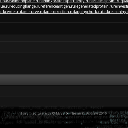
ru
parasolmonoplane.ru
parkingbrake.ru
partfamily.ru
partialmajorant.ru
qua
lue.ru
reducingflange.ru
referenceantigen.ru
regeneratedprotein.ru
reinvest
tockcenter.ru
tamecurve.ru
tapecorrection.ru
tappingchuck.ru
taskreasoning.
Forum software by © MyBB
Theme © iAndrew 2016