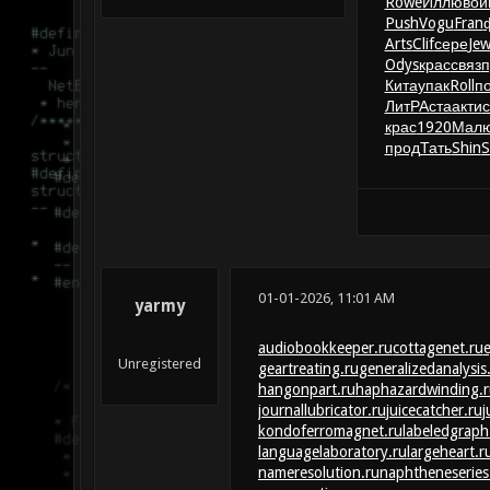
Rowe
Иллю
вой
Push
Vogu
Fran
Arts
Clif
сере
Je
Odys
крас
связ
п
Кита
упак
Roll
п
ЛитР
Аста
акти
крас
1920
Мал
прод
Тать
Shin
S
01-01-2026, 11:01 AM
yarmy
audiobookkeeper.ru
cottagenet.ru
e
Unregistered
geartreating.ru
generalizedanalysis
hangonpart.ru
haphazardwinding.r
journallubricator.ru
juicecatcher.ru
j
kondoferromagnet.ru
labeledgraph
languagelaboratory.ru
largeheart.r
nameresolution.ru
naphtheneseries