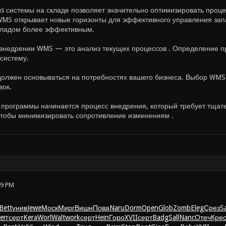
 системы на складе позволяет значительно оптимизировать проце
MS открывает новые горизонты для эффективного управления зап
кладом более эффективным.
внедрении WMS — это анализ текущих процессов . Определение п
систему.
олжен основываться на потребностях вашего бизнеса. Выбор WMS 
вок.
программы начинается процесс внедрения, который требует тщател
чтобы минимизировать сопротивление изменениям .
49 PM
Bett
унив
Jewe
Моск
Мирг
Вишн
Пова
Naru
Dorm
Open
Glob
Zomb
Eleg
Срез
S
err
серт
Kera
Worl
Walt
work
серт
Hein
Горо
XVII
серт
Badg
Sall
Nanc
Отеч
Кре