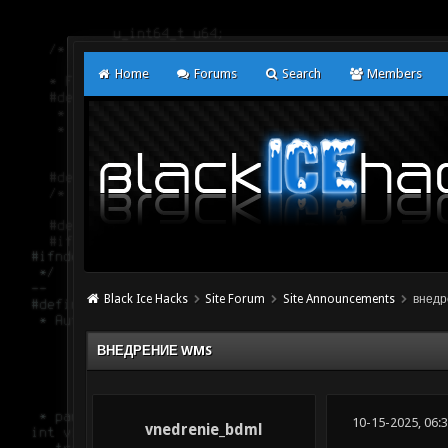
Home
Forums
Search
Members
Black Ice Hacks
Site Forum
Site Announcements
внедр
ВНЕДРЕНИЕ WMS
10-15-2025, 06:
vnedrenie_bdml